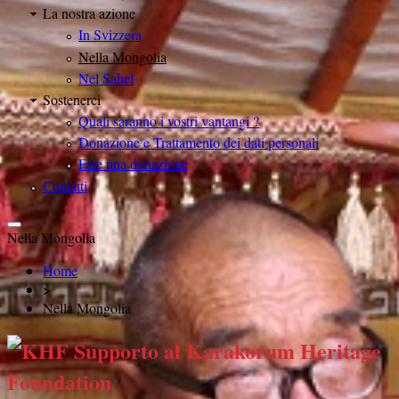
La nostra azione
In Svizzera
Nella Mongolia
Nel Sahel
Sostenerci
Quali saranno i vostri vantangi ?
Donazione e Trattamento dei dati personali
Fare una donazione
Contatti
Nella Mongolia
Home
>
Nella Mongolia
Supporto al Karakorum Heritage
Foundation