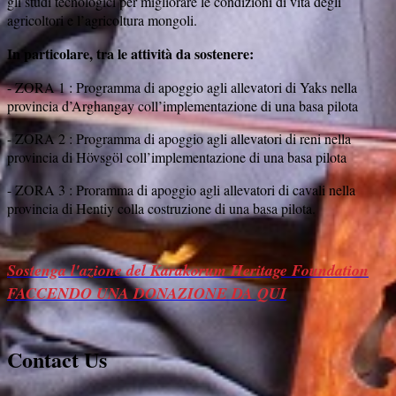
gli studi tecnologici per migliorare le condizioni di vita degli
agricoltori e l’agricoltura mongoli.
In particolare, tra le attività da sostenere:
- ZORA 1 : Programma di apoggio agli allevatori di Yaks nella
provincia d’Arghangay coll’implementazione di una basa pilota
- ZORA 2 : Programma di apoggio agli allevatori di reni nella
provincia di Hövsgöl coll’implementazione di una basa pilota
- ZORA 3 : Proramma di apoggio agli allevatori di cavali nella
provincia di Hentiy colla costruzione di una basa pilota.
Sostenga l'azione del Karakorum Heritage Foundation
FACCENDO UNA DONAZIONE DA QUI
Contact Us