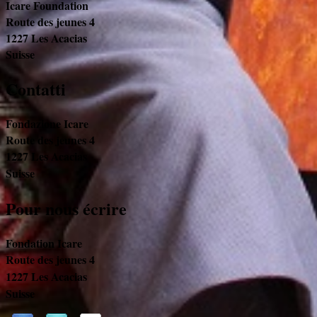
Icare Foundation
Route des jeunes 4
1227 Les Acacias
Suisse
Contatti
Fondazione Icare
Route des jeunes 4
1227 Les Acacias
Suisse
Pour nous écrire
Fondation Icare
Route des jeunes 4
1227 Les Acacias
Suisse